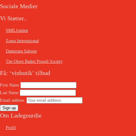
Sociale Medier
Vi Støtter..
SMILfonden
Zonta International
Damernes Saloner
The Olave Baden Powell Society
Få: ‘vinbutik’ tilbud
First Name
Last Name
Email address:
Om Ladegourdie
Profil