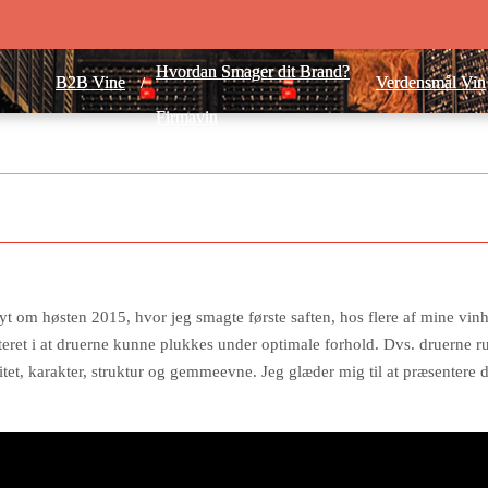
Hvordan Smager dit Brand?
Hvordan Smager dit Brand?
B2B Vine
B2B Vine
Verdensmål Vin
Verdensmål Vin
Firmavin
Firmavin
Julevin 2024
Julevin 2024
nyt om høsten 2015, hvor jeg smagte første saften, hos flere af mine vin
lteret i at druerne kunne plukkes under optimale forhold. Dvs. druerne r
tet, karakter, struktur og gemmeevne. Jeg glæder mig til at præsentere 