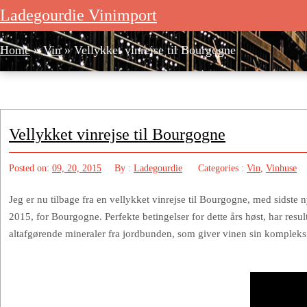
Ladegourdie Vinimport
Ladegourdie Vinimport
Home
»
Vin
»
Vellykket vinrejse til Bourgogne
Vellykket vinrejse til Bourgogne
Posted on:
09, 20, 2015
By :
Ladegourdie
Categories :
Vin
,
Vinhuse
Jeg er nu tilbage fra en vellykket vinrejse til Bourgogne, med sidste 
2015, for Bourgogne. Perfekte betingelser for dette års høst, har resu
altafgørende mineraler fra jordbunden, som giver vinen sin kompleksi