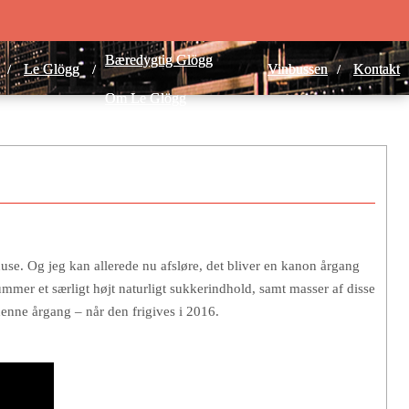
Bæredygtig Glögg
Bæredygtig Glögg
Le Glögg
Le Glögg
Vinbussen
Vinbussen
Kontakt
Kontakt
Om Le Glögg
Om Le Glögg
Gør det selv – Le Glögg
Gør det selv – Le Glögg
Eksklusive forhandlere
Eksklusive forhandlere
huse. Og jeg kan allerede nu afsløre, det bliver en kanon årgang
ummer et særligt højt naturligt sukkerindhold, samt masser af disse
denne årgang – når den frigives i 2016.