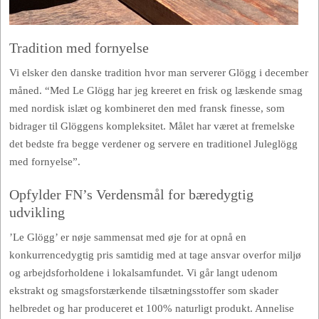
Tradition med fornyelse
Vi elsker den danske tradition hvor man serverer Glögg i december
måned. “Med Le Glögg har jeg kreeret en frisk og læskende smag
med nordisk islæt og kombineret den med fransk finesse, som
bidrager til Glöggens kompleksitet. Målet har været at fremelske
det bedste fra begge verdener og servere en traditionel Juleglögg
med fornyelse”.
Opfylder FN’s Verdensmål for bæredygtig
udvikling
’Le Glögg’ er nøje sammensat med øje for at opnå en
konkurrencedygtig pris samtidig med at tage ansvar overfor miljø
og arbejdsforholdene i lokalsamfundet. Vi går langt udenom
ekstrakt og smagsforstærkende tilsætningsstoffer som skader
helbredet og har produceret et 100% naturligt produkt. Annelise