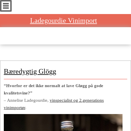
Ladegourdie Vinimport
Home
»
Bæredygtig Glögg
Bæredygtig Glögg
“Hvorfor er det ikke normalt at lave Gløgg på gode
kvalitetsvine?”
– Annelise Ladegourdie,
vinspecialist og 2.generations
vinimportør
.