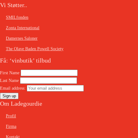
Vi Støtter..
SMILfonden
Zonta International
Damernes Saloner
The Olave Baden Powell Society
Få: ‘vinbutik’ tilbud
First Name
Last Name
Email address:
Om Ladegourdie
Profil
Firma
Kontakt