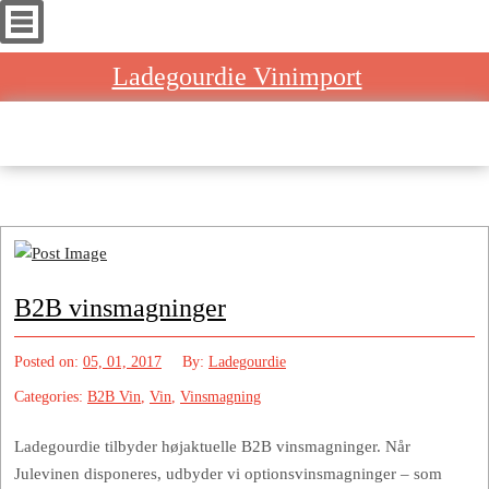
Ladegourdie Vinimport
Home
»
Archive by category "Vin"
B2B vinsmagninger
Posted on:
05, 01, 2017
By:
Ladegourdie
Categories:
B2B Vin
,
Vin
,
Vinsmagning
Ladegourdie tilbyder højaktuelle B2B vinsmagninger. Når
Julevinen disponeres, udbyder vi optionsvinsmagninger – som