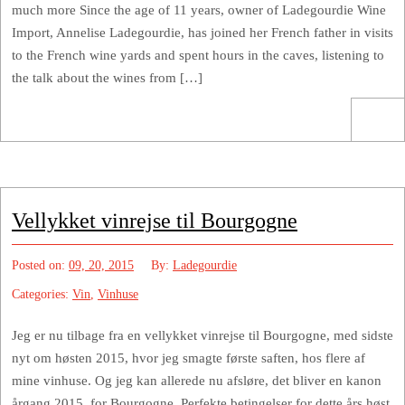
much more Since the age of 11 years, owner of Ladegourdie Wine
Import, Annelise Ladegourdie, has joined her French father in visits
to the French wine yards and spent hours in the caves, listening to
the talk about the wines from […]
Vellykket vinrejse til Bourgogne
Posted on:
09, 20, 2015
By:
Ladegourdie
Categories:
Vin
,
Vinhuse
Jeg er nu tilbage fra en vellykket vinrejse til Bourgogne, med sidste
nyt om høsten 2015, hvor jeg smagte første saften, hos flere af
mine vinhuse. Og jeg kan allerede nu afsløre, det bliver en kanon
årgang 2015, for Bourgogne. Perfekte betingelser for dette års høst,