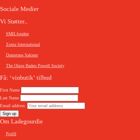
Sociale Medier
Vi Støtter..
SMILfonden
Zonta International
Damernes Saloner
The Olave Baden Powell Society
Få: ‘vinbutik’ tilbud
First Name
Last Name
Email address:
Om Ladegourdie
Profil