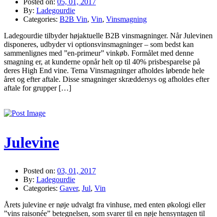
Posted on:
05, 01, 2017
By:
Ladegourdie
Categories:
B2B Vin
,
Vin
,
Vinsmagning
Ladegourdie tilbyder højaktuelle B2B vinsmagninger. Når Julevinen
disponeres, udbyder vi optionsvinsmagninger – som bedst kan
sammenlignes med ”en-primeur” vinkøb. Formålet med denne
smagning er, at kunderne opnår helt op til 40% prisbesparelse på
deres High End vine. Tema Vinsmagninger afholdes løbende hele
året og efter aftale. Disse smagninger skræddersys og afholdes efter
aftale for grupper […]
Julevine
Posted on:
03, 01, 2017
By:
Ladegourdie
Categories:
Gaver
,
Jul
,
Vin
Årets julevine er nøje udvalgt fra vinhuse, med enten økologi eller
”vins raisonée” betegnelsen, som svarer til en nøje hensyntagen til