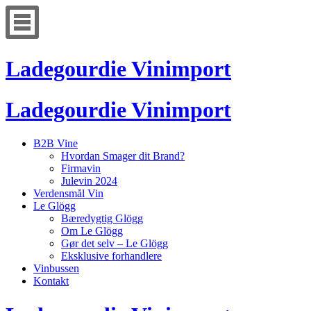
Ladegourdie Vinimport
Ladegourdie Vinimport
B2B Vine
Hvordan Smager dit Brand?
Firmavin
Julevin 2024
Verdensmål Vin
Le Glögg
Bæredygtig Glögg
Om Le Glögg
Gør det selv – Le Glögg
Eksklusive forhandlere
Vinbussen
Kontakt