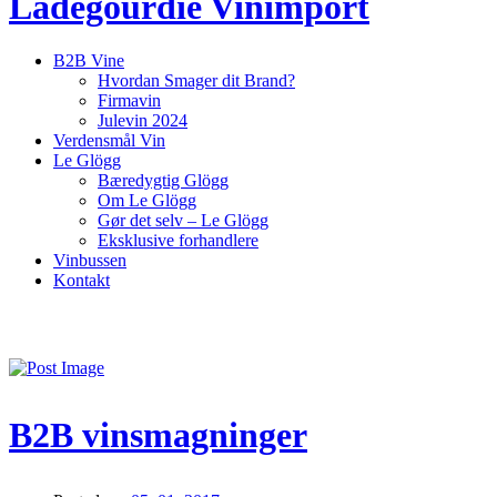
Ladegourdie Vinimport
B2B Vine
Hvordan Smager dit Brand?
Firmavin
Julevin 2024
Verdensmål Vin
Le Glögg
Bæredygtig Glögg
Om Le Glögg
Gør det selv – Le Glögg
Eksklusive forhandlere
Vinbussen
Kontakt
Home
»
Archive by category "Vin"
B2B vinsmagninger