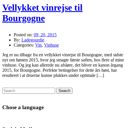
Vellykket vinrejse til
Bourgogne
Posted on:
09, 20, 2015
By:
Ladegourdie
Categories:
Vin
,
Vinhuse
Jeg er nu tilbage fra en vellykket vinrejse til Bourgogne, med sidste
nyt om høsten 2015, hvor jeg smagte første saften, hos flere af mine
vinhuse. Og jeg kan allerede nu afsløre, det bliver en kanon årgang
2015, for Bourgogne. Perfekte betingelser for dette års høst, har
resulteret i at druerne kunne plukkes under optimale […]
Chose a language