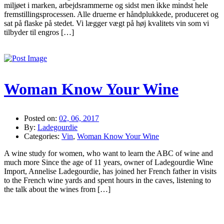
miljøet i marken, arbejdsrammerne og sidst men ikke mindst hele
fremstillingsprocessen. Alle druerne er håndplukkede, produceret og
sat på flaske på stedet. Vi lægger vægt på høj kvalitets vin som vi
tilbyder til engros […]
Woman Know Your Wine
Posted on:
02, 06, 2017
By:
Ladegourdie
Categories:
Vin
,
Woman Know Your Wine
A wine study for women, who want to learn the ABC of wine and
much more Since the age of 11 years, owner of Ladegourdie Wine
Import, Annelise Ladegourdie, has joined her French father in visits
to the French wine yards and spent hours in the caves, listening to
the talk about the wines from […]