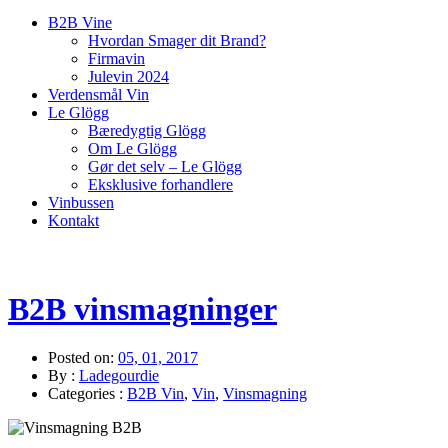
B2B Vine
Hvordan Smager dit Brand?
Firmavin
Julevin 2024
Verdensmål Vin
Le Glögg
Bæredygtig Glögg
Om Le Glögg
Gør det selv – Le Glögg
Eksklusive forhandlere
Vinbussen
Kontakt
Home
»
B2B Vin
»
B2B vinsmagninger
B2B vinsmagninger
Posted on:
05, 01, 2017
By :
Ladegourdie
Categories :
B2B Vin
,
Vin
,
Vinsmagning