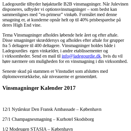
Ladegourdie tilbyder højaktuelle B2B vinsmagninger. Når Julevinen
disponeres, udbyder vi optionsvinsmagninger – som bedst kan
sammenlignes med ”en-primeur” vinkøb. Formålet med denne
smagning er, at kunderne opnår helt op til 40% prisbesparelse på
deres High End vine.
Tema Vinsmagninger afholdes løbende hele året og efter aftale.
Disse smagninger skræddersys og afholdes efter aftale for grupper
fra 5 deltagere til 400 deltagere. Vinsmagninger holdes både i
Ladegourdies egen vinkælder, i andre etablissementer og
i virksomheder. Send en mail til
info@ladegourdie.dk
, hvis du vil
høre nærmere om muligheden for en vinsmagning i din virksomhed.
Seneste skud på stammen er Vinstudiet som afsluttes med
diplomoverrækkelse, når niveauerne er gennemført.
Vinsmagninger Kalender 2017
12/1 Nytårskur Den Fransk Ambassade – København
27/1 Champagnesmagning – Kurhotel Skodsborg
1/2 Modeugen STASIA – København